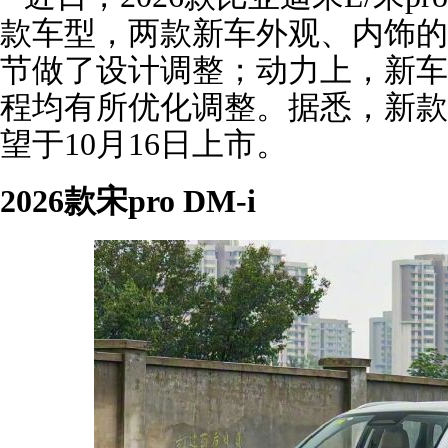
款车型，两款新车外观、内饰的
节做了设计调整；动力上，新车
程均有所优化调整。据悉，新款比亚
望于10月16日上市。
2026款宋pro DM-i