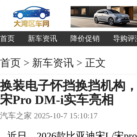
首页
新车资讯
降价促销
导购评
首页
>
新车资讯
> 正文
换装电子怀挡换挡机构，2
宋Pro DM-i实车亮相
汽车之家 2025-10-7 15:10:17
近日，2026款比亚迪宋L/宋pr