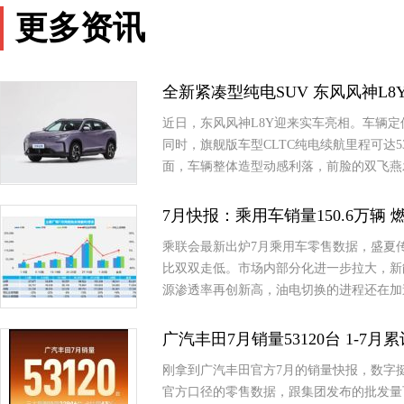
更多资讯
全新紧凑型纯电SUV 东风风神L8
近日，东风风神L8Y迎来实车亮相。车辆定
同时，旗舰版车型CLTC纯电续航里程可达5
面，车辆整体造型动感利落，前脸的双飞燕
7月快报：乘用车销量150.6万辆 燃
乘联会最新出炉7月乘用车零售数据，盛夏
比双双走低。市场内部分化进一步拉大，新
源渗透率再创新高，油电切换的进程还在加
广汽丰田7月销量53120台 1-7月
刚拿到广汽丰田官方7月的销量快报，数字挺有意思
官方口径的零售数据，跟集团发布的批发量