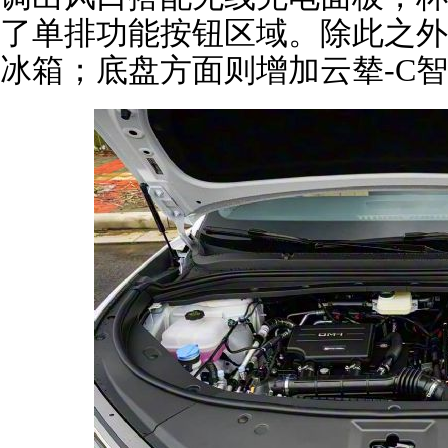
了单排功能按钮区域。除此之外
冰箱；底盘方面则增加云辇-C