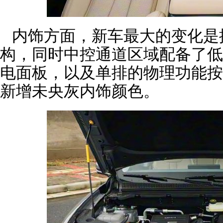
内饰方面，新车最大的变化是
构，同时中控通道区域配备了低
电面板，以及单排的物理功能按
新增未央灰内饰颜色。