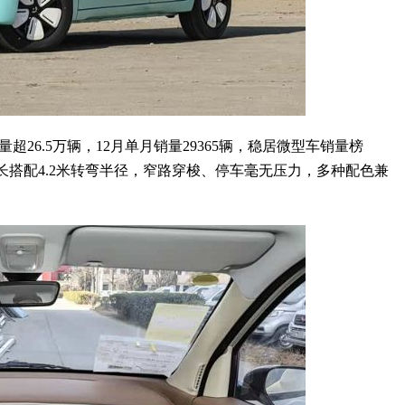
26.5万辆，12月单月销量29365辆，稳居微型车销量榜
的车长搭配4.2米转弯半径，窄路穿梭、停车毫无压力，多种配色兼