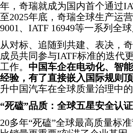
年，奇瑞就成为国内首个通过IAT
至2025年底，奇瑞全球生产运营主
9001、IATF 16949等一系
从对标、追随到共建、表决，奇瑞
成员共同参与IATF标准的迭代
工作。
中国车企在电动化、智能
经验，有了直接嵌入国际规则顶
升中国汽车在全球质量治理中的
“死磕”品质：全球五星安全认
20多年“死磕”全球最高质量标