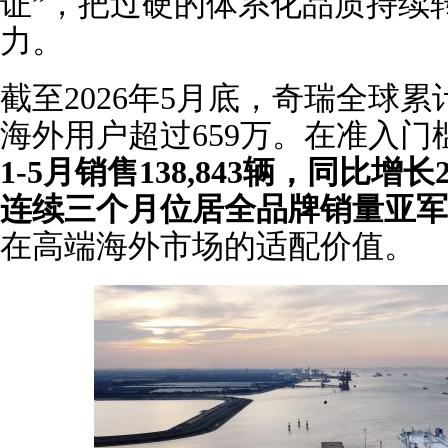
证”，把过硬的体系化品质持续
力。
截至2026年5月底，奇瑞全球累
海外用户超过659万。在准入
1-5月销售138,843辆，同比增
连续三个月位居全品牌销量亚军
在高端海外市场的适配价值。