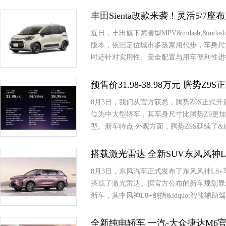
丰田Sienta改款来袭！灵活5/7
近日，丰田旗下紧凑型MPV&mdash;&md
版本，依旧定位城市多孩家用代步，车身尺
时还针对实用性、安全配置与用车便利性进
预售价31.98-38.98万元 腾势Z9
8月3日，我们从官方获悉，腾势Z9S正式开启
位为中大型轿车，其车身尺寸比腾势Z9更
型。新车特点 外观方面，腾势Z9S延续了&ldq
搭载激光雷达 全新SUV东风风神L
8月3日，东风汽车正式发布了东风风神L8
搭载了激光雷达。据官方公布的新车规划显示，
新车，其中风神L8+剑指&ldquo;智能辅助驾
全新纯电轿车 一汽-大众捷达M6