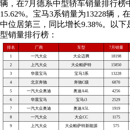
辆，在7月德系中型轿车销量排行榜
15.62%。宝马3系销量为13228
中位居第三，同比增长9.38%。以下
型销量排行榜：
排名
厂商
车型
7月销量
1
一汽大众
大众迈腾
18198
2
上汽大众
大众帕萨特
15850
3
华晨宝马
宝马3系
13228
4
北京奔驰
奔驰C级
6870
5
一汽大众奥迪
奥迪A4L
4256
6
华晨宝马
宝马i3
2529
7
一汽大众奥迪
奥迪A5L
1919
8
一汽大众
大众CC
1175
9
上汽大众
大众帕萨特新能源
575