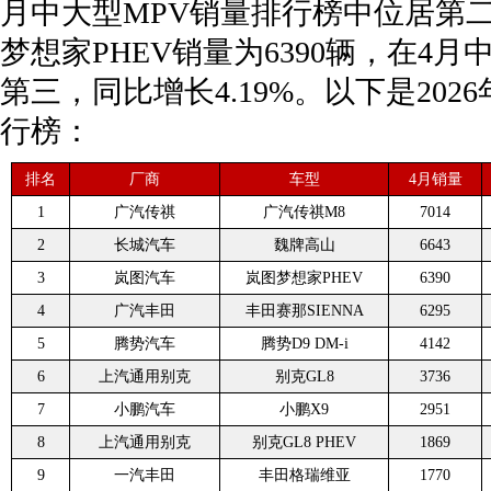
月中大型MPV销量排行榜中位居第二，同
梦想家PHEV销量为6390辆，在4
第三，同比增长4.19%。以下是202
行榜：
排名
厂商
车型
4月销量
1
广汽传祺
广汽传祺M8
7014
2
长城汽车
魏牌高山
6643
3
岚图汽车
岚图梦想家PHEV
6390
4
广汽丰田
丰田赛那SIENNA
6295
5
腾势汽车
腾势D9 DM-i
4142
6
上汽通用别克
别克GL8
3736
7
小鹏汽车
小鹏X9
2951
8
上汽通用别克
别克GL8 PHEV
1869
9
一汽丰田
丰田格瑞维亚
1770