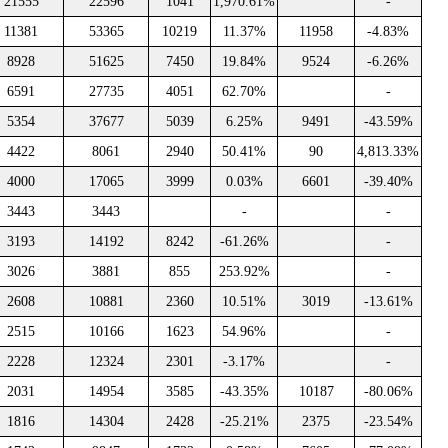
21555
22596
1041
1,970.61%
-
11381
53365
10219
11.37%
11958
-4.83%
8928
51625
7450
19.84%
9524
-6.26%
6591
27735
4051
62.70%
-
5354
37677
5039
6.25%
9491
-43.59%
4422
8061
2940
50.41%
90
4,813.33%
4000
17065
3999
0.03%
6601
-39.40%
3443
3443
-
-
3193
14192
8242
-61.26%
-
3026
3881
855
253.92%
-
2608
10881
2360
10.51%
3019
-13.61%
2515
10166
1623
54.96%
-
2228
12324
2301
-3.17%
-
2031
14954
3585
-43.35%
10187
-80.06%
1816
14304
2428
-25.21%
2375
-23.54%