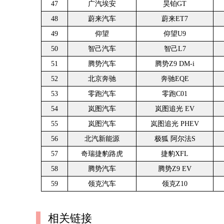
47
广汽埃安
昊铂GT
48
蔚来汽车
蔚来ET7
49
仰望
仰望U9
50
智己汽车
智己L7
51
腾势汽车
腾势Z9 DM-i
52
北京奔驰
奔驰EQE
53
零跑汽车
零跑C01
54
岚图汽车
岚图追光 EV
55
岚图汽车
岚图追光 PHEV
56
北汽新能源
极狐 阿尔法S
57
奇瑞捷豹路虎
捷豹XFL
58
腾势汽车
腾势Z9 EV
59
领克汽车
领克Z10
相关链接