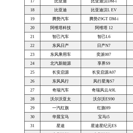
17
比亚迪
比亚迪汉DM-i
18
比亚迪
比亚迪汉L EV
19
腾势汽车
腾势Z9GT DM-i
20
阿维塔科技
阿维塔 12
21
智己汽车
智己L6
22
东风日产
日产N7
23
东风乘用车
奕派007
24
北汽新能源
享界S9
25
长安启源
长安启源A07
26
东风风行
风行星海S7
27
奇瑞汽车
奇瑞风云A9L
28
沃尔沃亚太
沃尔沃ES90
29
一汽红旗
红旗H9
30
华晨宝马
宝马i5
31
星途
星途星纪元ES