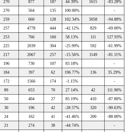
270
877
187
44.39%
1615
-83.28%
270
564
135
100.00%
-
259
660
128
102.34%
5058
-94.88%
257
4778
444
-42.12%
829
-69.00%
253
766
160
58.13%
111
127.93%
225
2039
304
-25.99%
592
-61.99%
217
2067
257
-15.56%
1149
-81.11%
196
730
107
83.18%
-
184
397
62
196.77%
136
35.29%
172
1566
174
-1.15%
-
89
653
70
27.14%
42
111.90%
50
404
27
85.19%
410
-87.80%
30
196
42
-28.57%
320
-90.63%
24
162
41
-41.46%
200
-88.00%
21
274
38
-44.74%
-