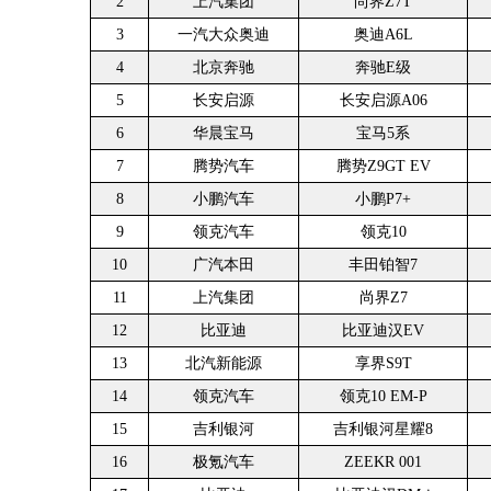
2
上汽集团
尚界Z7T
3
一汽大众奥迪
奥迪A6L
4
北京奔驰
奔驰E级
5
长安启源
长安启源A06
6
华晨宝马
宝马5系
7
腾势汽车
腾势Z9GT EV
8
小鹏汽车
小鹏P7+
9
领克汽车
领克10
10
广汽本田
丰田铂智7
11
上汽集团
尚界Z7
12
比亚迪
比亚迪汉EV
13
北汽新能源
享界S9T
14
领克汽车
领克10 EM-P
15
吉利银河
吉利银河星耀8
16
极氪汽车
ZEEKR 001