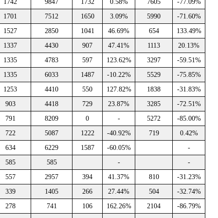
1742
9847
1732
0.58%
7605
-77.09%
1701
7512
1650
3.09%
5990
-71.60%
1527
2850
1041
46.69%
654
133.49%
1337
4430
907
47.41%
1113
20.13%
1335
4783
597
123.62%
3297
-59.51%
1335
6033
1487
-10.22%
5529
-75.85%
1253
4410
550
127.82%
1838
-31.83%
903
4418
729
23.87%
3285
-72.51%
791
8209
0
-
5272
-85.00%
722
5087
1222
-40.92%
719
0.42%
634
6229
1587
-60.05%
-
585
585
-
-
557
2957
394
41.37%
810
-31.23%
339
1405
266
27.44%
504
-32.74%
278
741
106
162.26%
2104
-86.79%