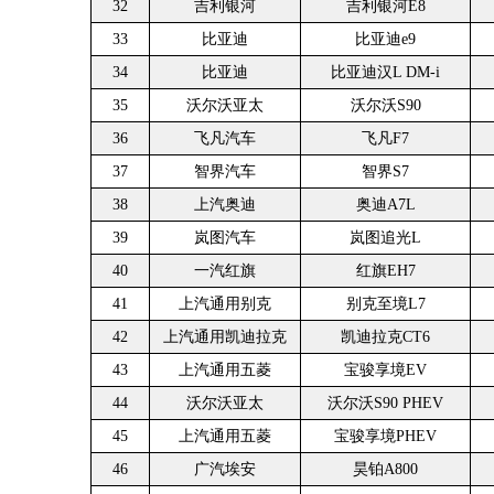
32
吉利银河
吉利银河E8
33
比亚迪
比亚迪e9
34
比亚迪
比亚迪汉L DM-i
35
沃尔沃亚太
沃尔沃S90
36
飞凡汽车
飞凡F7
37
智界汽车
智界S7
38
上汽奥迪
奥迪A7L
39
岚图汽车
岚图追光L
40
一汽红旗
红旗EH7
41
上汽通用别克
别克至境L7
42
上汽通用凯迪拉克
凯迪拉克CT6
43
上汽通用五菱
宝骏享境EV
44
沃尔沃亚太
沃尔沃S90 PHEV
45
上汽通用五菱
宝骏享境PHEV
46
广汽埃安
昊铂A800