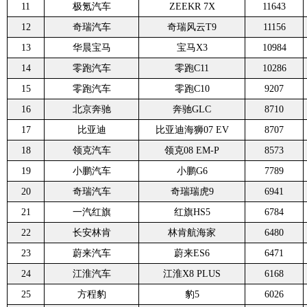
11
极氪汽车
ZEEKR 7X
11643
12
奇瑞汽车
奇瑞风云T9
11156
13
华晨宝马
宝马X3
10984
14
零跑汽车
零跑C11
10286
15
零跑汽车
零跑C10
9207
16
北京奔驰
奔驰GLC
8710
17
比亚迪
比亚迪海狮07 EV
8707
18
领克汽车
领克08 EM-P
8573
19
小鹏汽车
小鹏G6
7789
20
奇瑞汽车
奇瑞瑞虎9
6941
21
一汽红旗
红旗HS5
6784
22
长安林肯
林肯航海家
6480
23
蔚来汽车
蔚来ES6
6471
24
江淮汽车
江淮X8 PLUS
6168
25
方程豹
豹5
6026