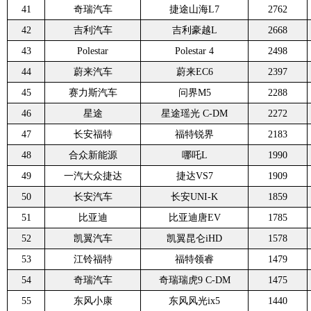
41
奇瑞汽车
捷途山海L7
2762
42
吉利汽车
吉利豪越L
2668
43
Polestar
Polestar 4
2498
44
蔚来汽车
蔚来EC6
2397
45
赛力斯汽车
问界M5
2288
46
星途
星途瑶光 C-DM
2272
47
长安福特
福特锐界
2183
48
合众新能源
哪吒L
1990
49
一汽大众捷达
捷达VS7
1909
50
长安汽车
长安UNI-K
1859
51
比亚迪
比亚迪唐EV
1785
52
凯翼汽车
凯翼昆仑iHD
1578
53
江铃福特
福特领睿
1479
54
奇瑞汽车
奇瑞瑞虎9 C-DM
1475
55
东风小康
东风风光ix5
1440