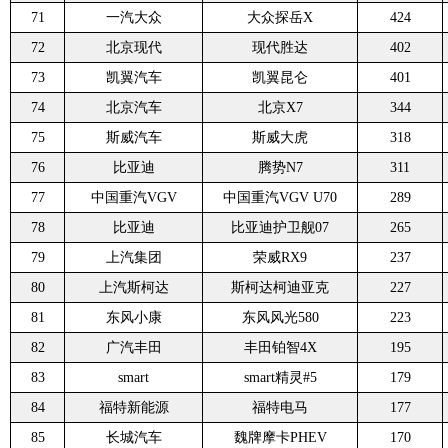
71
一汽大众
大众探岳X
424
72
北京现代
现代胜达
402
73
凯翼汽车
凯翼昆仑
401
74
北京汽车
北京X7
344
75
斯威汽车
斯威大虎
318
76
比亚迪
腾势N7
311
77
中国重汽VGV
中国重汽VGV U70
289
78
比亚迪
比亚迪护卫舰07
265
79
上汽集团
荣威RX9
237
80
上汽斯柯达
斯柯达柯迪亚克
227
81
东风小康
东风风光580
223
82
广汽丰田
丰田铂智4X
195
83
smart
smart精灵#5
179
84
福特新能源
福特电马
177
85
长城汽车
魏牌摩卡PHEV
170