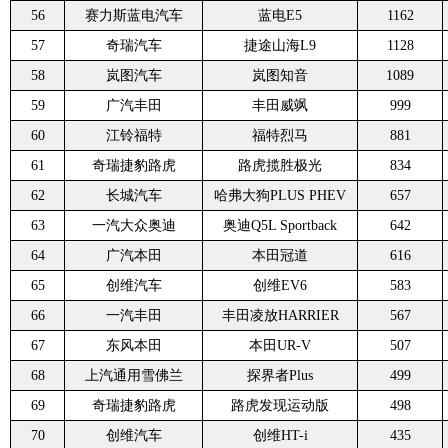
56
赛力斯蓝电汽车
蓝电E5
1162
57
奇瑞汽车
捷途山海L9
1128
58
岚图汽车
岚图知音
1089
59
广汽丰田
丰田威飒
999
60
江铃福特
福特烈马
881
61
奇瑞捷豹路虎
路虎揽胜极光
834
62
长城汽车
哈弗大狗PLUS PHEV
657
63
一汽大众奥迪
奥迪Q5L Sportback
642
64
广汽本田
本田冠道
616
65
创维汽车
创维EV6
583
66
一汽丰田
丰田凌放HARRIER
567
67
东风本田
本田UR-V
507
68
上汽通用雪佛兰
探界者Plus
499
69
奇瑞捷豹路虎
路虎发现运动版
498
70
创维汽车
创维HT-i
435