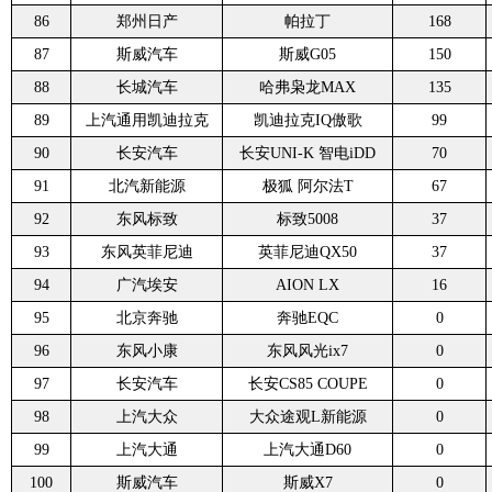
86
郑州日产
帕拉丁
168
87
斯威汽车
斯威G05
150
88
长城汽车
哈弗枭龙MAX
135
89
上汽通用凯迪拉克
凯迪拉克IQ傲歌
99
90
长安汽车
长安UNI-K 智电iDD
70
91
北汽新能源
极狐 阿尔法T
67
92
东风标致
标致5008
37
93
东风英菲尼迪
英菲尼迪QX50
37
94
广汽埃安
AION LX
16
95
北京奔驰
奔驰EQC
0
96
东风小康
东风风光ix7
0
97
长安汽车
长安CS85 COUPE
0
98
上汽大众
大众途观L新能源
0
99
上汽大通
上汽大通D60
0
100
斯威汽车
斯威X7
0