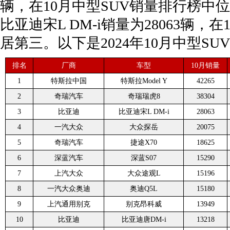
辆，在10月中型SUV销量排行榜中位
比亚迪宋L DM-i销量为28063辆，
居第三。以下是2024年10月中型S
排名
厂商
车型
10月销量
1
特斯拉中国
特斯拉Model Y
42265
2
奇瑞汽车
奇瑞瑞虎8
38304
3
比亚迪
比亚迪宋L DM-i
28063
4
一汽大众
大众探岳
20075
5
奇瑞汽车
捷途X70
18625
6
深蓝汽车
深蓝S07
15290
7
上汽大众
大众途观L
15196
8
一汽大众奥迪
奥迪Q5L
15180
9
上汽通用别克
别克昂科威
13949
10
比亚迪
比亚迪唐DM-i
13218