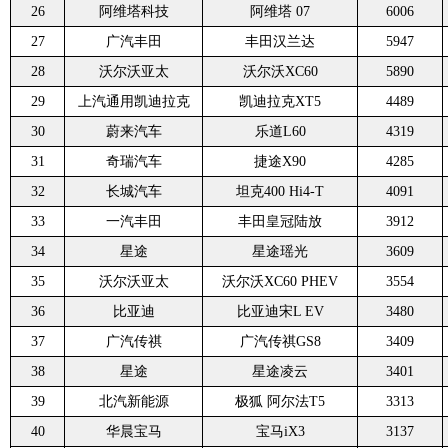
26
阿维塔科技
阿维塔 07
6006
27
广汽丰田
丰田汉兰达
5947
28
沃尔沃亚太
沃尔沃XC60
5890
29
上汽通用凯迪拉克
凯迪拉克XT5
4489
30
蔚来汽车
乐道L60
4319
31
奇瑞汽车
捷途X90
4285
32
长城汽车
坦克400 Hi4-T
4091
33
一汽丰田
丰田皇冠陆放
3912
34
星途
星途瑶光
3609
35
沃尔沃亚太
沃尔沃XC60 PHEV
3554
36
比亚迪
比亚迪宋L EV
3480
37
广汽传祺
广汽传祺GS8
3409
38
星途
星途凌云
3401
39
北汽新能源
极狐 阿尔法T5
3313
40
华晨宝马
宝马iX3
3137