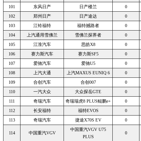
101
东风日产
日产楼兰
0
102
郑州日产
日产途达
0
103
江铃福特
福特撼路者
0
104
上汽通用雪佛兰
雪佛兰探界者
0
105
江淮汽车
思皓X8
0
106
赛力斯汽车
赛力斯SF5
0
107
爱驰汽车
爱驰U5
0
108
上汽大通
上汽MAXUS EUNIQ 6
0
109
合创汽车
合创007
0
110
一汽大众
大众探岳GTE
0
111
奇瑞汽车
奇瑞瑞虎8 PLUS鲲鹏e+
0
112
长安福特
福特EVOS
0
113
奇瑞汽车
捷途X70S EV
0
中国重汽VGV U75
114
中国重汽VGV
0
PLUS