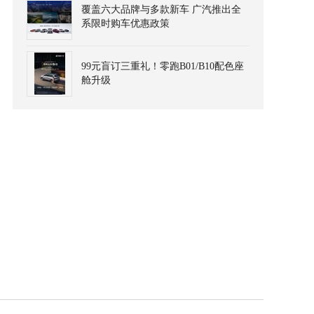
覆盖六大品牌与多款新车 广汽推出全
系限时购车优惠政策
99元盲订三重礼！零跑B01/B10配色座
舱升级