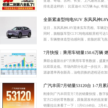
亚迪、奇瑞、吉利、长安、上汽通用五菱、
排名是这样的： 比亚迪41.92万辆 &gt; 奇瑞2
全新紧凑型纯电SUV 东风风神L8
近日，东风风神L8Y迎来实车亮相。车辆定
同时，旗舰版车型CLTC纯电续航里程可达5
面，车辆整体造型动感利落，前脸的双飞燕
7月快报：乘用车销量150.6万辆 燃
乘联会最新出炉7月乘用车零售数据，盛夏
比双双走低。市场内部分化进一步拉大，新
源渗透率再创新高，油电切换的进程还在加
广汽丰田7月销量53120台 1-7月
刚拿到广汽丰田官方7月的销量快报，数字挺有意思
官方口径的零售数据，跟集团发布的批发量
销量拉出来看了一下：1月63,648台、2月41,8