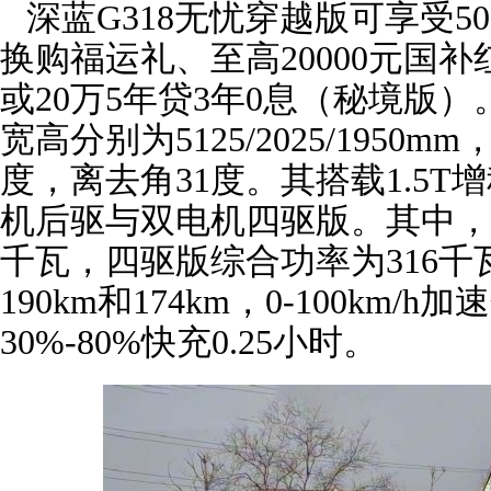
深蓝G318无忧穿越版可享受50
换购福运礼、至高20000元国补
或20万5年贷3年0息（秘境版）
宽高分别为5125/2025/1950m
度，离去角31度。其搭载1.5
机后驱与双电机四驱版。其中，
千瓦，四驱版综合功率为316千
190km和174km，0-100km/h
30%-80%快充0.25小时。