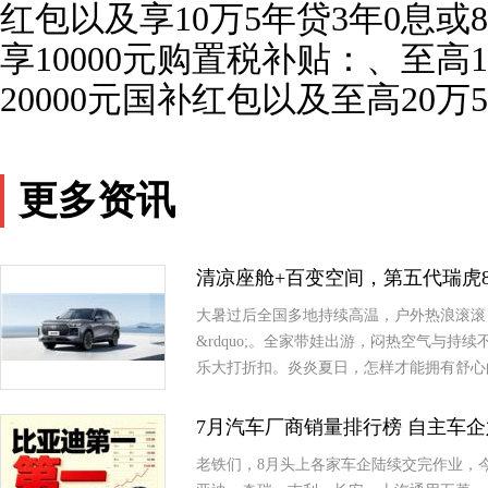
红包以及享10万5年贷3年0息或8
享10000元购置税补贴：、至高1
20000元国补红包以及至高20万
更多资讯
清凉座舱+百变空间，第五代瑞虎
大暑过后全国多地持续高温，户外热浪滚滚，
&rdquo;。全家带娃出游，闷热空气与
乐大打折扣。炎炎夏日，怎样才能拥有舒心
7月汽车厂商销量排行榜 自主车
老铁们，8月头上各家车企陆续交完作业，今天咱