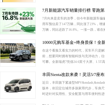
7月新能源汽车销量排行榜 零跑第
7月向来是卖车的淡季，但今年新能源车偏
用车预估卖了147万辆，同比涨了23%，
万辆，同比还跌了16.8%。一涨一跌，谁
10000元购车基金+终身质保！
在这个看脸又看实力的时代，买车不只是解
前，想要同时拥有智能科技与充沛动力，往
可攀。全新瑞虎7凭借24.6英寸大屏、1.
丰田Sienta改款来袭！灵活5/7
近日，丰田旗下紧凑型MPV&mdash;&md
版本，依旧定位城市多孩家用代步，车身尺
时还针对实用性、安全配置与用车便利性进