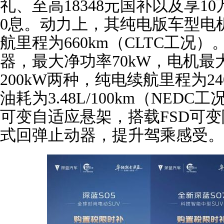
礼、至高18348元国补以及享10
0息。动力上，其纯电版车型电机
航里程为660km（CLTC工况）
器，最大净功率70kW，电机最大
200kW两种，纯电续航里程为24
油耗为3.48L/100km（NE
可变自适应悬架，搭载FSD可变
式回弹止动器，提升驾乘感受。