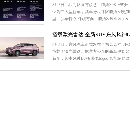
8月3日，我们从官方获悉，腾势Z9S正式开启
位为中大型轿车，其车身尺寸比腾势Z9更
型。新车特点 外观方面，腾势Z9S延续了&ldq
搭载激光雷达 全新SUV东风风神L
8月3日，东风汽车正式发布了东风风神L8
搭载了激光雷达。据官方公布的新车规划显示，
新车，其中风神L8+剑指&ldquo;智能辅助驾