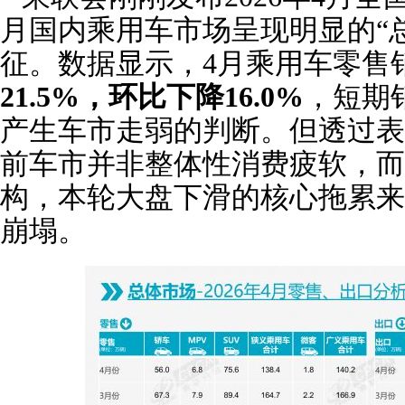
月国内乘用车市场呈现明显的“
征。数据显示，4月乘用车零售
21.5%，环比下降16.0%
，短期
产生车市走弱的判断。但透过表
前车市并非整体性消费疲软，而
构，本轮大盘下滑的核心拖累来
崩塌。