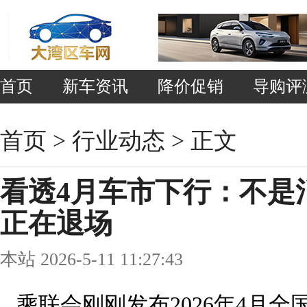
首页
新车资讯
降价促销
导购评
首页
>
行业动态
> 正文
看透4月车市下行：不是
正在退场
本站 2026-5-11 11:27:43
乘联会刚刚发布2026年4月