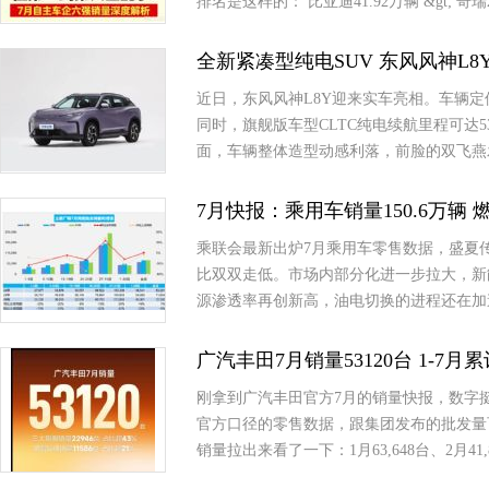
排名是这样的： 比亚迪41.92万辆 &gt; 奇瑞2
全新紧凑型纯电SUV 东风风神L8
近日，东风风神L8Y迎来实车亮相。车辆定
同时，旗舰版车型CLTC纯电续航里程可达5
面，车辆整体造型动感利落，前脸的双飞燕
7月快报：乘用车销量150.6万辆 燃
乘联会最新出炉7月乘用车零售数据，盛夏
比双双走低。市场内部分化进一步拉大，新
源渗透率再创新高，油电切换的进程还在加
广汽丰田7月销量53120台 1-7月
刚拿到广汽丰田官方7月的销量快报，数字挺有意思
官方口径的零售数据，跟集团发布的批发量
销量拉出来看了一下：1月63,648台、2月41,8