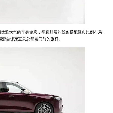
用优雅大气的车身轮廓，平直舒展的线条搭配经典比例布局，
感源自保定直隶总督署门前的旗杆。