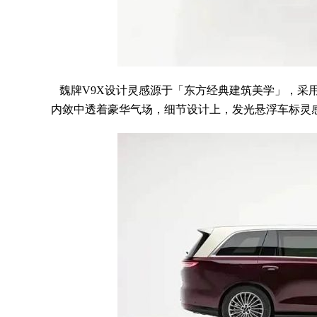
魏牌V9X设计灵感源于「东方经典建筑美学」，采
内敛中透着豪华气场，细节设计上，发光悬浮车标灵