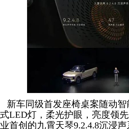
新车同级首发座椅桌案随动智
式LED灯，柔光护眼，亮度领先同
业首创的九霄天琴9.2.4.8沉