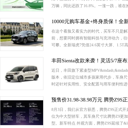
万辆，同比还跌了16.8%。一涨一跌，谁
10000元购车基金+终身质保！
在这个看脸又看实力的时代，买车不只是解
前，想要同时拥有智能科技与充沛动力，往
可攀。全新瑞虎7凭借24.6英寸大屏、1.
丰田Sienta改款来袭！灵活5/7
近日，丰田旗下紧凑型MPV&mdash;&md
版本，依旧定位城市多孩家用代步，车身尺
时还针对实用性、安全配置与用车便利性进
预售价31.98-38.98万元 腾势Z9
8月3日，我们从官方获悉，腾势Z9S正式开启
位为中大型轿车，其车身尺寸比腾势Z9更
型。新车特点 外观方面，腾势Z9S延续了&ldq