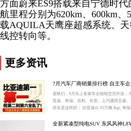
方面蔚来ES9搭载来自宁德时代的
航里程分别为620km、600km
载AQUILA天鹰座超感系统、
线控转向等。
更多资讯
7月汽车厂商销量排行榜 自主车
老铁们，8月头上各家车企陆续交完作业，今天咱
亚迪、奇瑞、吉利、长安、上汽通用五菱、
排名是这样的： 比亚迪41.92万辆 &gt; 奇瑞2
全新紧凑型纯电SUV 东风风神L8