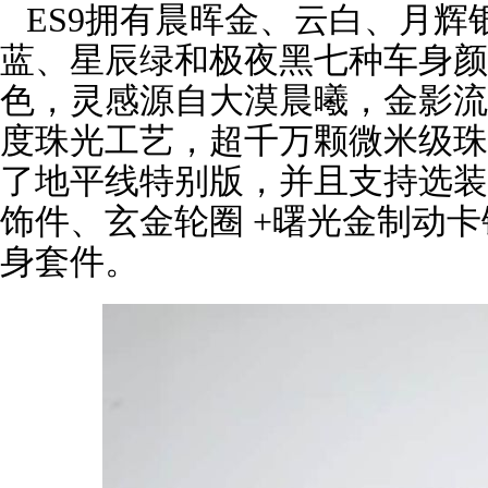
ES9拥有晨晖金、云白、月辉银
蓝、星辰绿和极夜黑七种车身颜
色，灵感源自大漠晨曦，金影流
度珠光工艺，超千万颗微米级珠
了地平线特别版，并且支持选装
饰件、玄金轮圈 +曙光金制动
身套件。