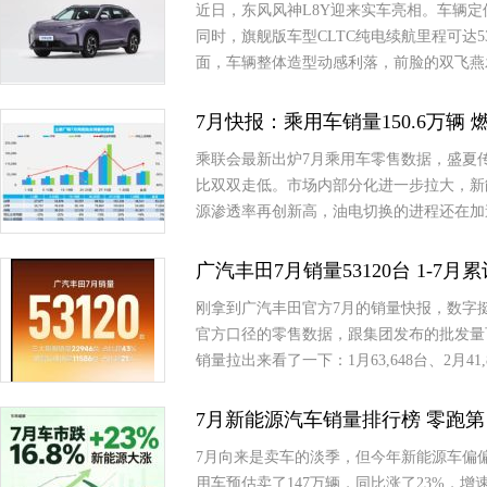
近日，东风风神L8Y迎来实车亮相。车辆定
同时，旗舰版车型CLTC纯电续航里程可达5
面，车辆整体造型动感利落，前脸的双飞燕
7月快报：乘用车销量150.6万辆 燃
乘联会最新出炉7月乘用车零售数据，盛夏
比双双走低。市场内部分化进一步拉大，新
源渗透率再创新高，油电切换的进程还在加
广汽丰田7月销量53120台 1-7月
刚拿到广汽丰田官方7月的销量快报，数字挺有意思
官方口径的零售数据，跟集团发布的批发量
销量拉出来看了一下：1月63,648台、2月41,8
7月新能源汽车销量排行榜 零跑第
7月向来是卖车的淡季，但今年新能源车偏
用车预估卖了147万辆，同比涨了23%，