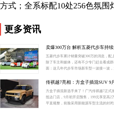
方式；全系标配10处256色氛围
更多资讯
卖爆300万台 解析五菱代步车持
五菱代步车累计销量突破300万的消息，
除了车主和媒体，还有不少专门赶去看成群
面：这几年代步车市场新车型一波接一波，
传祺越7亮相：方盒子插混SUV 
方盒子插混新选手来了！广汽传祺越7正式
抵达门店，9月初开启预售，199元享至高
平直规整，前脸采用新能源车型主流的封闭