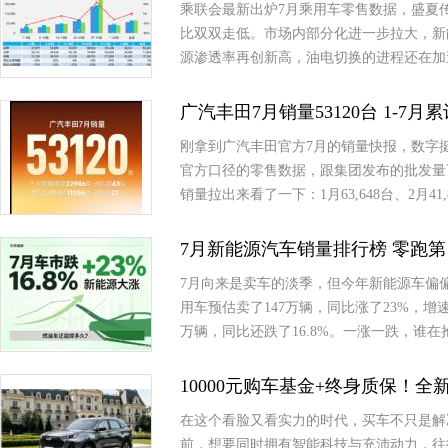
乘联会最新出炉7月乘用车零售数据，盛夏
比双双走低。市场内部分化进一步拉大，新
源渗透率再创新高，油电切换的进程还在加
广汽丰田7月销量53120台 1-7月
刚拿到广汽丰田官方7月的销量快报，数字挺有意思
官方口径的零售数据，跟集团发布的批发量
销量拉出来看了一下：1月63,648台、2月41,8
7月新能源汽车销量排行榜 零跑第
7月向来是卖车的淡季，但今年新能源车偏
用车预估卖了147万辆，同比涨了23%，
万辆，同比还跌了16.8%。一涨一跌，谁
10000元购车基金+终身质保！
在这个看脸又看实力的时代，买车不只是解
前，想要同时拥有智能科技与充沛动力，往