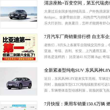
清凉座舱+百变空间，第五代瑞虎
大暑过后全国多地持续高温，户外热浪滚滚，
&rdquo;。全家带娃出游，闷热空气与
乐大打折扣。炎炎夏日，怎样才能拥有舒心
7月汽车厂商销量排行榜 自主车
老铁们，8月头上各家车企陆续交完作业，今天咱
亚迪、奇瑞、吉利、长安、上汽通用五菱、
排名是这样的： 比亚迪41.92万辆 &gt; 奇瑞2
全新紧凑型纯电SUV 东风风神L8
近日，东风风神L8Y迎来实车亮相。车辆定
同时，旗舰版车型CLTC纯电续航里程可达5
面，车辆整体造型动感利落，前脸的双飞燕
7月快报：乘用车销量150.6万辆 燃