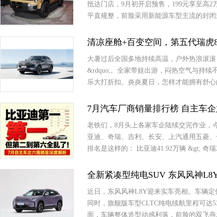
抵达门店，9月初开启预售，199元享至高
平直规整，前脸采用新能源车型主流的封闭
清凉座舱+百变空间，第五代瑞虎
大暑过后全国多地持续高温，户外热浪滚滚，
&rdquo;。全家带娃出游，闷热空气与
乐大打折扣。炎炎夏日，怎样才能拥有舒心
7月汽车厂商销量排行榜 自主车
老铁们，8月头上各家车企陆续交完作业，今天咱
亚迪、奇瑞、吉利、长安、上汽通用五菱、
排名是这样的： 比亚迪41.92万辆 &gt; 奇瑞2
全新紧凑型纯电SUV 东风风神L8
近日，东风风神L8Y迎来实车亮相。车辆定
同时，旗舰版车型CLTC纯电续航里程可达5
面，车辆整体造型动感利落，前脸的双飞燕