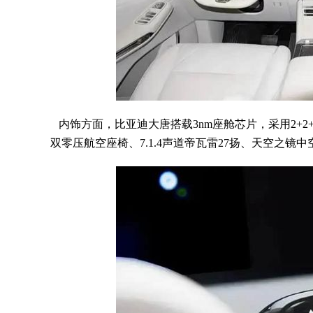
内饰方面，比亚迪大唐搭载3nm座舱芯片，采用2+
双零压航空座椅、7.1.4声道帝瓦雷27扬、天空之