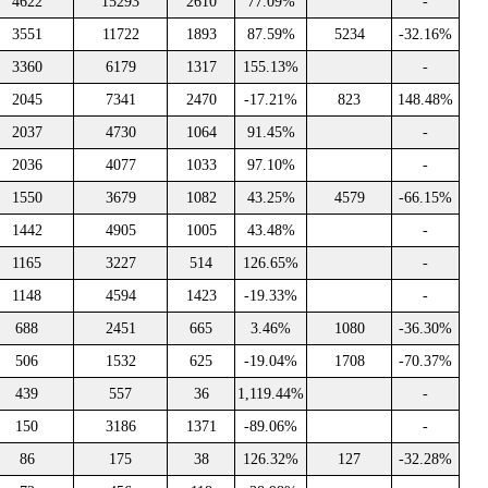
4622
15293
2610
77.09%
-
3551
11722
1893
87.59%
5234
-32.16%
3360
6179
1317
155.13%
-
2045
7341
2470
-17.21%
823
148.48%
2037
4730
1064
91.45%
-
2036
4077
1033
97.10%
-
1550
3679
1082
43.25%
4579
-66.15%
1442
4905
1005
43.48%
-
1165
3227
514
126.65%
-
1148
4594
1423
-19.33%
-
688
2451
665
3.46%
1080
-36.30%
506
1532
625
-19.04%
1708
-70.37%
439
557
36
1,119.44%
-
150
3186
1371
-89.06%
-
86
175
38
126.32%
127
-32.28%