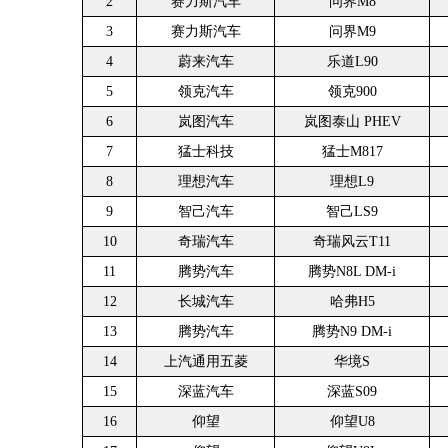
2
赛力斯汽车
问界M8
3
赛力斯汽车
问界M9
4
蔚来汽车
乐道L90
5
领克汽车
领克900
6
岚图汽车
岚图泰山 PHEV
7
猛士科技
猛士M817
8
理想汽车
理想L9
9
智己汽车
智己LS9
10
奇瑞汽车
奇瑞风云T11
11
腾势汽车
腾势N8L DM-i
12
长城汽车
哈弗H5
13
腾势汽车
腾势N9 DM-i
14
上汽通用五菱
华境S
15
深蓝汽车
深蓝S09
16
仰望
仰望U8