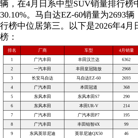
辆，在4月日系中型SUV销量排行
30.10%。马自达EZ-60销量为269
行榜中位居第三。以下是2026年4月
榜：
排名
厂商
车型
4月销量
1
广汽丰田
丰田汉兰达
6362
2
一汽丰田
丰田皇冠陆放
2968
3
长安马自达
马自达EZ-60
2693
4
广汽本田
本田冠道
368
5
东风本田
东风本田S7
290
6
东风本田
本田UR-V
214
7
广汽本田
广汽本田P7
195
8
广汽丰田
丰田铂智4X
99
9
东风英菲尼迪
英菲尼迪QX50
46