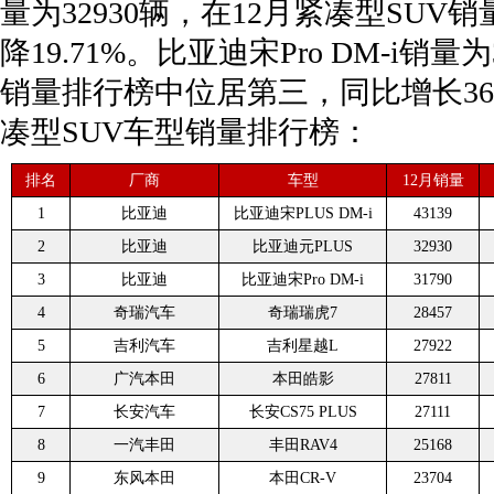
量为32930辆，在12月紧凑型SU
降19.71%。比亚迪宋Pro DM-i销量
销量排行榜中位居第三，同比增长36.3
凑型SUV车型销量排行榜：
排名
厂商
车型
12月销量
1
比亚迪
比亚迪宋PLUS DM-i
43139
2
比亚迪
比亚迪元PLUS
32930
3
比亚迪
比亚迪宋Pro DM-i
31790
4
奇瑞汽车
奇瑞瑞虎7
28457
5
吉利汽车
吉利星越L
27922
6
广汽本田
本田皓影
27811
7
长安汽车
长安CS75 PLUS
27111
8
一汽丰田
丰田RAV4
25168
9
东风本田
本田CR-V
23704