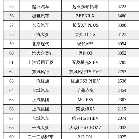
55
起亚汽车
起亚狮铂拓界
3722
56
极氪汽车
ZEEKR X
3480
57
长安汽车
长安X7 PLUS
3398
58
上汽大众
大众ID.4 X
3123
59
北京现代
现代ix35
3054
60
一汽大众奥迪
奥迪Q3
3052
61
上汽通用五菱
五菱星光S EV
2785
62
东风风行
东风风行T5 EVO
2753
63
一汽红旗
红旗HS3 PHEV
2538
64
长城汽车
哈弗赤兔
2454
65
上汽集团
MG ES5
2307
66
上汽集团
荣威eRX5
2115
67
长城汽车
哈弗H6 PHEV
2074
68
一汽大众
大众ID.4 CROZZ
2032
69
二一二越野车
212 T01
2025