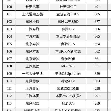
100
长安汽车
长安UNI-T
491
101
上汽通用五菱
宝骏云海PHEV
385
102
东风小康
东风风光S560
377
103
一汽奔腾
奔腾T77
366
104
广汽本田
本田皓影新能源
365
105
北京奔驰
奔驰GLA
364
106
东风本田
本田CR-V新能源
362
107
北京奔驰
奔驰EQB
361
108
上汽集团
MG ONE
351
109
一汽大众奥迪
奥迪Q3 Sportback
339
110
东风标致
标致4008
303
111
上汽集团
荣威D5X DMH
298
112
广汽本田
本田e:NP2 极湃2
291
113
东风启辰
启辰大V
289
114
长安马自达
马自达CX-50行也
283