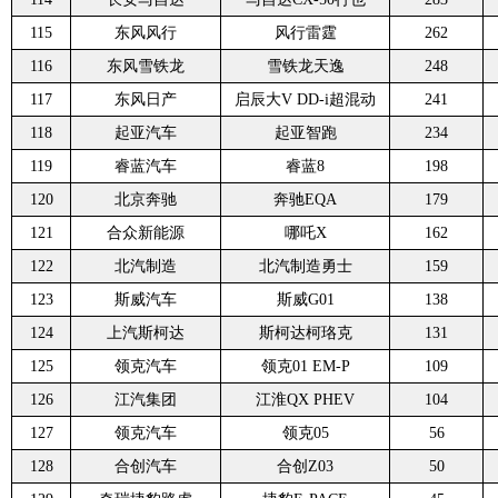
115
东风风行
风行雷霆
262
116
东风雪铁龙
雪铁龙天逸
248
117
东风日产
启辰大V DD-i超混动
241
118
起亚汽车
起亚智跑
234
119
睿蓝汽车
睿蓝8
198
120
北京奔驰
奔驰EQA
179
121
合众新能源
哪吒X
162
122
北汽制造
北汽制造勇士
159
123
斯威汽车
斯威G01
138
124
上汽斯柯达
斯柯达柯珞克
131
125
领克汽车
领克01 EM-P
109
126
江汽集团
江淮QX PHEV
104
127
领克汽车
领克05
56
128
合创汽车
合创Z03
50