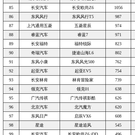
85
长安汽车
长安欧尚Z6
1056
86
东风风行
东风风行T5
987
87
上汽通用五菱
五菱星辰
974
88
睿蓝汽车
睿蓝7
971
89
长安福特
福特锐际
823
90
奇瑞汽车
捷途山海L6
802
91
东风小康
东风风光500
762
92
起亚汽车
起亚EV5
754
93
长安林肯
林肯冒险家
739
94
领克汽车
领克01
638
95
广汽传祺
广汽传祺影酷
626
96
北京汽车
北汽魔方
620
97
东风日产
启辰VX6
608
98
星途
星途追风
545
99
长安汽车
长安欧尚Z6 iDD
496