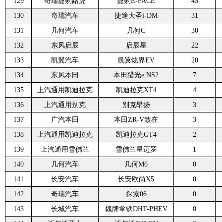
129
奇瑞捷豹路虎
捷豹E-PACE
45
130
奇瑞汽车
捷途大圣i-DM
31
131
几何汽车
几何C
30
132
东风启辰
启辰星
22
133
凯翼汽车
凯翼炫界EV
20
134
东风本田
本田猎光e:NS2
7
135
上汽通用凯迪拉克
凯迪拉克XT4
4
136
上汽通用别克
别克昂扬
3
137
广汽本田
本田ZR-V致在
3
138
上汽通用凯迪拉克
凯迪拉克GT4
2
139
上汽通用雪佛兰
雪佛兰星迈罗
1
140
几何汽车
几何M6
0
141
长安汽车
长安欧尚X5
0
142
奇瑞汽车
探索06
0
143
长城汽车
魏牌拿铁DHT-PHEV
0