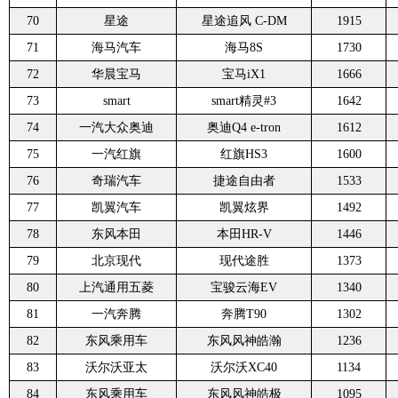
70
星途
星途追风 C-DM
1915
71
海马汽车
海马8S
1730
72
华晨宝马
宝马iX1
1666
73
smart
smart精灵#3
1642
74
一汽大众奥迪
奥迪Q4 e-tron
1612
75
一汽红旗
红旗HS3
1600
76
奇瑞汽车
捷途自由者
1533
77
凯翼汽车
凯翼炫界
1492
78
东风本田
本田HR-V
1446
79
北京现代
现代途胜
1373
80
上汽通用五菱
宝骏云海EV
1340
81
一汽奔腾
奔腾T90
1302
82
东风乘用车
东风风神皓瀚
1236
83
沃尔沃亚太
沃尔沃XC40
1134
84
东风乘用车
东风风神皓极
1095