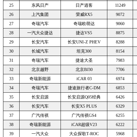
25
东风日产
日产逍客
11249
26
上汽集团
荣威RX5
9072
27
奇瑞汽车
奇瑞欧萌达
9060
28
一汽大众捷达
捷达VS5
8875
29
长安汽车
长安UNI-Z PHEV
8288
30
长城汽车
坦克300
8154
31
奇瑞汽车
捷途大圣
7983
32
北京越野
北京BJ30
7706
33
奇瑞新能源
iCAR 03
6974
34
奇瑞汽车
捷途旅行者C-DM
6853
35
长安启源
长安启源Q05经典
6426
36
长安汽车
长安X5 PLUS
6329
37
广汽传祺
广汽传祺GS4
6255
38
奇瑞新能源
iCAR超级V23
6222
39
一汽大众
大众探歌T-ROC
5968