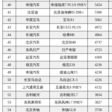
40
奇瑞汽车
奇瑞瑞虎7 PLUS PHEV
5454
41
比亚迪
比亚迪海狮05 DM-i
5300
42
华晨宝马
宝马X1
5062
43
长安汽车
长安CS55 PLUS
4972
44
长城汽车
哈弗M6
4864
45
北京汽车
北京BJ40
4737
46
东风日产
日产奇骏
4723
47
起亚汽车
起亚赛图斯
4369
48
领克汽车
领克Z20
4236
49
奇瑞汽车
捷途山海T1
4230
50
长安马自达
马自达CX-5
4226
51
上汽通用五菱
五菱星光S PHEV
4132
52
吉利银河
吉利银河L7
3834
53
东风乘用车
东风风神L7 PHEV
3827
54
北京奔驰
奔驰GLB
3758