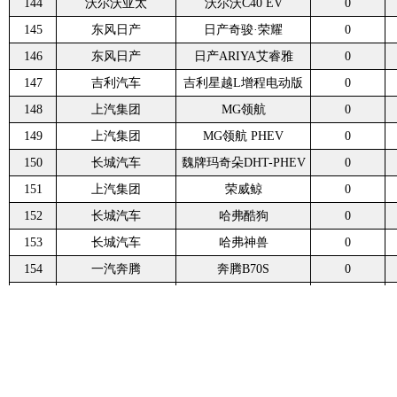
144
沃尔沃亚太
沃尔沃C40 EV
0
145
东风日产
日产奇骏·荣耀
0
146
东风日产
日产ARIYA艾睿雅
0
147
吉利汽车
吉利星越L增程电动版
0
148
上汽集团
MG领航
0
149
上汽集团
MG领航 PHEV
0
150
长城汽车
魏牌玛奇朵DHT-PHEV
0
151
上汽集团
荣威鲸
0
152
长城汽车
哈弗酷狗
0
153
长城汽车
哈弗神兽
0
154
一汽奔腾
奔腾B70S
0
155
长安林肯
林肯冒险家PHEV
0
156
吉利汽车
吉利星越S
0
157
广汽丰田
丰田威兰达PHEV
0
158
长安福特
福特锐际新能源
0