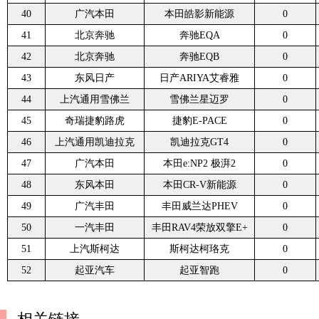
40
广汽本田
本田皓影新能源
0
41
北京奔驰
奔驰EQA
0
42
北京奔驰
奔驰EQB
0
43
东风日产
日产ARIYA艾睿雅
0
44
上汽通用雪佛兰
雪佛兰星迈罗
0
45
奇瑞捷豹路虎
捷豹E-PACE
0
46
上汽通用凯迪拉克
凯迪拉克GT4
0
47
广汽本田
本田e:NP2 极湃2
0
48
东风本田
本田CR-V新能源
0
49
广汽丰田
丰田威兰达PHEV
0
50
一汽丰田
丰田RAV4荣放双擎E+
0
51
上汽斯柯达
斯柯达柯珞克
0
52
起亚汽车
起亚智跑
0