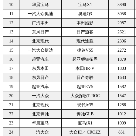
10
华晨宝马
宝马X1
3890
11
一汽大众奥迪
奥迪Q3
3058
12
广汽本田
本田皓影
2987
13
东风日产
日产逍客
2621
14
北京现代
现代途胜
2396
15
一汽大众捷达
捷达VS5
2272
16
起亚汽车
起亚狮铂拓界
1879
17
东风本田
本田HR-V
1803
18
东风日产
日产奇骏
1633
19
起亚汽车
起亚EV5
1582
20
一汽大众
大众探歌T-ROC
1547
21
北京现代
现代ix35
1288
22
北京奔驰
奔驰GLB
1012
23
华晨宝马
宝马iX1
1009
24
一汽大众
大众ID.4 CROZZ
831