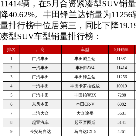
11414辆，在5月合资紧凑型SUV
降40.62%。丰田锋兰达销量为112
量排行榜中位居第三，同比下降19.19
凑型SUV车型销量排行榜：
排名
厂商
车型
5月销量
1
广汽丰田
丰田威兰达
11581
2
一汽丰田
丰田RAV4
11414
3
广汽丰田
丰田锋兰达
11256
4
一汽丰田
丰田卡罗拉锐放
10019
5
广汽丰田
丰田铂智3X
7288
6
东风本田
本田CR-V
6082
7
上汽大众
大众途岳
5681
8
起亚汽车
起亚赛图斯
5141
9
长安马自达
马自达CX-5
4261