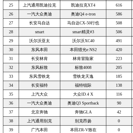
25
上汽通用凯迪拉克
凯迪拉克XT4
616
26
一汽大众奥迪
奥迪Q4 e-tron
586
27
长安马自达
马自达CX-50行也
508
28
smart
smart精灵#3
506
29
沃尔沃亚太
沃尔沃XC40
491
30
东风本田
本田猎光e:NS2
420
31
长安林肯
林肯冒险家
223
32
东风标致
标致4008
205
33
东风雪铁龙
雪铁龙天逸
185
34
长安福特
福特锐际
138
35
上汽大众
大众ID.4 X
116
36
一汽大众奥迪
奥迪Q3 Sportback
90
37
北京奔驰
奔驰GLA
42
38
上汽通用别克
别克昂扬
0
39
广汽本田
本田ZR-V致在
0