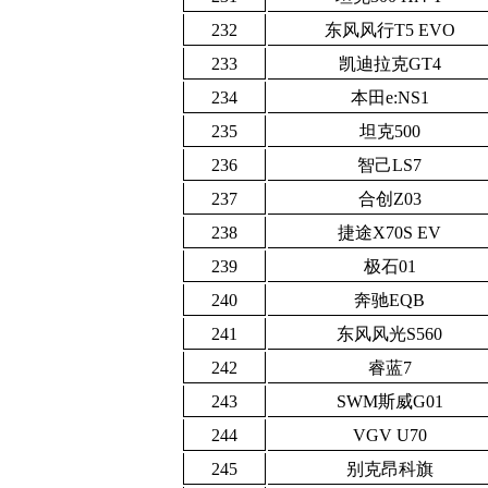
232
东风风行T5 EVO
233
凯迪拉克GT4
234
本田e:NS1
235
坦克500
236
智己LS7
237
合创Z03
238
捷途X70S EV
239
极石01
240
奔驰EQB
241
东风风光S560
242
睿蓝7
243
SWM斯威G01
244
VGV U70
245
别克昂科旗