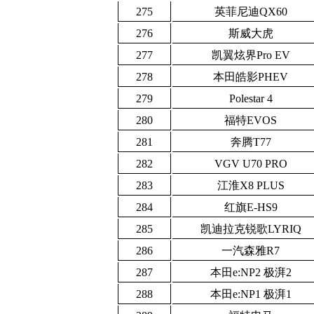
275
英菲尼迪QX60
276
斯威大虎
277
凯翼炫界Pro EV
278
本田皓影PHEV
279
Polestar 4
280
福特EVOS
281
奔腾T77
282
VGV U70 PRO
283
江淮X8 PLUS
284
红旗E-HS9
285
凯迪拉克锐歌LYRIQ
286
一汽森雅R7
287
本田e:NP2 极湃2
288
本田e:NP1 极湃1