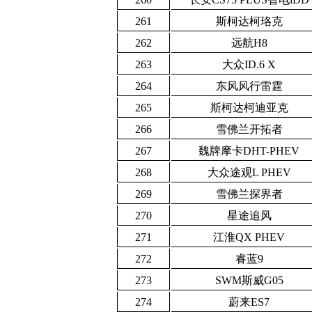
261
斯柯达柯珞克
262
远航H8
263
大众ID.6 X
264
东风风行雷霆
265
斯柯达柯迪亚克
266
雪佛兰开拓者
267
魏牌摩卡DHT-PHEV
268
大众途观L PHEV
269
雪佛兰探界者
270
星途追风
271
江淮QX PHEV
272
睿蓝9
273
SWM斯威G05
274
蔚来ES7