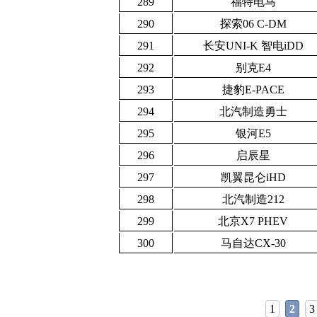
289
福特电马
290
探索06 C-DM
291
长安UNI-K 智电iDD
292
别克E4
293
捷豹E-PACE
294
北汽制造勇士
295
银河E5
296
启辰星
297
凯翼昆仑iHD
298
北汽制造212
299
北京X7 PHEV
300
马自达CX-30
1
2
3