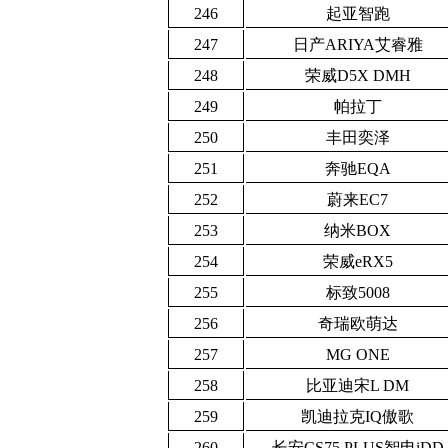
246
起亚智跑
247
日产ARIYA艾睿雅
248
荣威D5X DMH
249
帕拉丁
250
丰田奕泽
251
奔驰EQA
252
蔚来EC7
253
纳米BOX
254
荣威eRX5
255
标致5008
256
奇瑞欧萌达
257
MG ONE
258
比亚迪宋L DM
259
凯迪拉克IQ傲歌
260
长安CS75 PLUS智电iDD