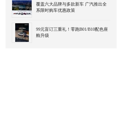
覆盖六大品牌与多款新车 广汽推出全
系限时购车优惠政策
99元盲订三重礼！零跑B01/B10配色座
舱升级