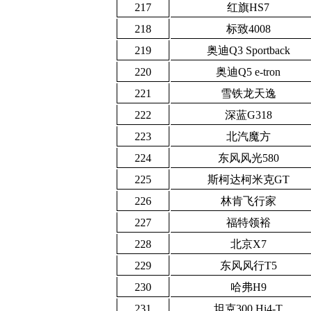
217
红旗HS7
218
标致4008
219
奥迪Q3 Sportback
220
奥迪Q5 e-tron
221
雪铁龙天逸
222
深蓝G318
223
北汽魔方
224
东风风光580
225
斯柯达柯米克GT
226
林肯飞行家
227
福特领裕
228
北京X7
229
东风风行T5
230
哈弗H9
231
坦克300 Hi4-T