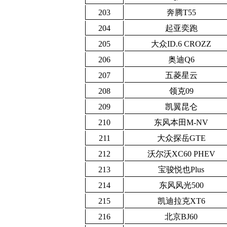
203
奔腾T55
204
起亚奕跑
205
大众ID.6 CROZZ
206
奥迪Q6
207
五菱星云
208
领克09
209
凯翼昆仑
210
东风本田M-NV
211
大众探岳GTE
212
沃尔沃XC60 PHEV
213
宝骏悦也Plus
214
东风风光500
215
凯迪拉克XT6
216
北京BJ60