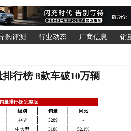
导购评测
行业动态
厂商信息
销
销量排行榜 8款车破10万辆
UV销量排行榜 完整版
级别
销量
同比
中型
3289
-
中大型
3188
52.1%