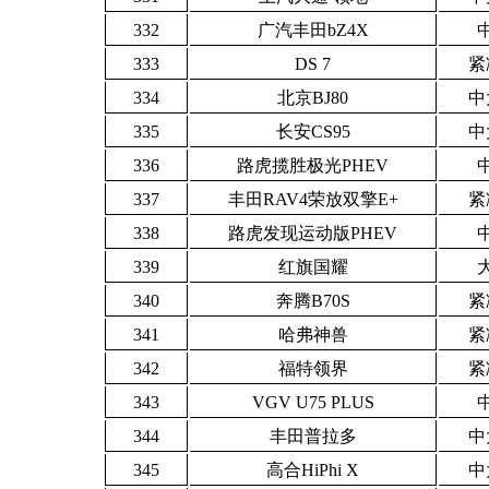
332
广汽丰田bZ4X
333
DS 7
紧
334
北京BJ80
中
335
长安CS95
中
336
路虎揽胜极光PHEV
337
丰田RAV4荣放双擎E+
紧
338
路虎发现运动版PHEV
339
红旗国耀
340
奔腾B70S
紧
341
哈弗神兽
紧
342
福特领界
紧
343
VGV U75 PLUS
344
丰田普拉多
中
345
高合HiPhi X
中