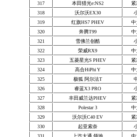
317
本田猎光e:NS2
紧
318
沃尔沃EX30
319
红旗HS7 PHEV
中
320
奔腾T99
中
321
雪佛兰创酷
322
荣威RX9
中
323
五菱星光S PHEV
紧
324
高合HiPhi Y
中
325
极狐 阿尔法T
326
睿蓝X3 PRO
327
丰田威兰达PHEV
紧
328
Polestar 3
中
329
沃尔沃C40 EV
紧
330
起亚索奈
331
上汽大通 领地
中