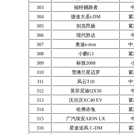
303
福特撼路者
304
捷途大圣i-DM
紧
305
别克昂扬
紧
306
现代胜达
307
奥迪e-tron
中
308
小鹏G3
紧
309
标致2008
310
雪佛兰星迈罗
紧
311
风云T10
中
312
英菲尼迪QX50
313
沃尔沃XC40 EV
紧
314
哈弗赤兔
紧
315
广汽埃安AION LX
316
星途追风 C-DM
紧