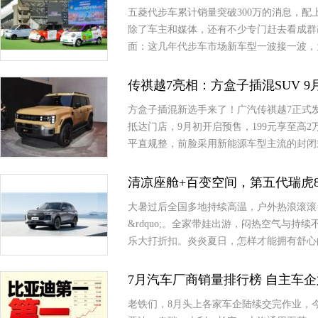
五菱代步车累计销量突破300万的消息，
除了车主和媒体，还有不少专门赶去看成群
面：这几年代步车市场新车型一波接一波，
传祺越7亮相：方盒子插混SUV 
方盒子插混新选手来了！广汽传祺越7正式
抵达门店，9月初开启预售，199元享至高
平直规整，前脸采用新能源车型主流的封闭
清凉座舱+百变空间，第五代瑞虎
大暑过后全国多地持续高温，户外热浪滚滚，
&rdquo;。全家带娃出游，闷热空气与
乐大打折扣。炎炎夏日，怎样才能拥有舒心
7月汽车厂商销量排行榜 自主车
老铁们，8月头上各家车企陆续交完作业，今天咱