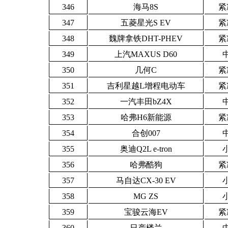
346
海马8S
紧
347
五菱星光S EV
紧
348
魏牌拿铁DHT-PHEV
紧
349
上汽MAXUS D60
350
几何C
紧
351
吉利星越L增程电动车
紧
352
一汽丰田bZ4X
353
哈弗H6新能源
紧
354
合创007
355
奥迪Q2L e-tron
356
哈弗酷狗
紧
357
马自达CX-30 EV
358
MG ZS
359
宝骏云海EV
紧
360
日产楼兰