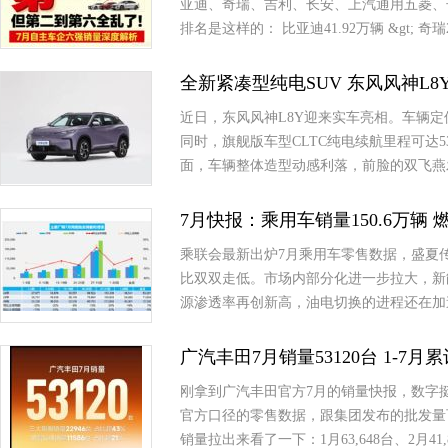
亚迪、奇瑞、吉利、长安、上汽通用五菱、
排名是这样的： 比亚迪41.92万辆 &gt; 奇瑞2
全新紧凑型纯电SUV 东风风神L8
近日，东风风神L8Y迎来实车亮相。车辆定
同时，旗舰版车型CLTC纯电续航里程可达5
面，车辆整体造型动感利落，前脸的双飞燕
7月快报：乘用车销量150.6万辆 燃
乘联会最新出炉7月乘用车零售数据，盛夏
比双双走低。市场内部分化进一步拉大，新
源渗透率再创新高，油电切换的进程还在加
广汽丰田7月销量53120台 1-7月
刚拿到广汽丰田官方7月的销量快报，数字挺有意思
官方口径的零售数据，跟集团发布的批发量
销量拉出来看了一下：1月63,648台、2月41,8