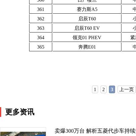
361
赛力斯A5
362
启辰T60
363
启辰T60 EV
364
领克01 PHEV
紧
365
奔腾E01
1
2
3
上一页
更多资讯
卖爆300万台 解析五菱代步车持