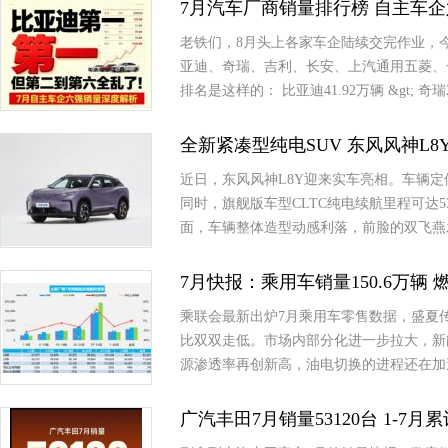
7月汽车厂商销量排行榜 自主车
老铁们，8月头上各家车企陆续交完作业，今天咱
亚迪、奇瑞、吉利、长安、上汽通用五菱、
排名是这样的： 比亚迪41.92万辆 &gt; 奇瑞2
全新紧凑型纯电SUV 东风风神L8
近日，东风风神L8Y迎来实车亮相。车辆定
同时，旗舰版车型CLTC纯电续航里程可达5
面，车辆整体造型动感利落，前脸的双飞燕
7月快报：乘用车销量150.6万辆 燃
乘联会最新出炉7月乘用车零售数据，盛夏
比双双走低。市场内部分化进一步拉大，新
源渗透率再创新高，油电切换的进程还在加
广汽丰田7月销量53120台 1-7月