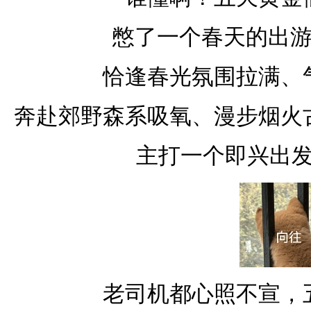
憋了一个春天的出游
恰逢春光氛围拉满、
奔赴郊野森系吸氧、漫步烟火
主打一个即兴出
老司机都心照不宣，