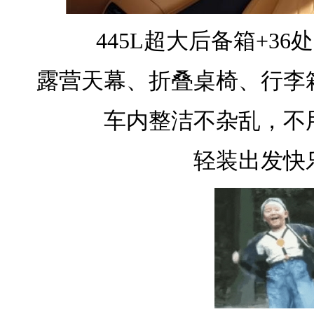
445L超大后备箱+3
露营天幕、折叠桌椅、行李
车内整洁不杂乱，不
轻装出发快