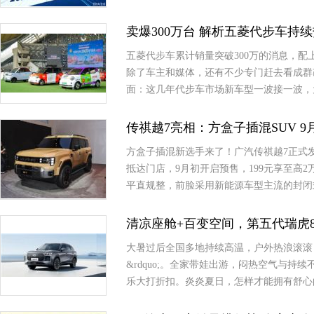
卖爆300万台 解析五菱代步车持
五菱代步车累计销量突破300万的消息，
除了车主和媒体，还有不少专门赶去看成群
面：这几年代步车市场新车型一波接一波，
传祺越7亮相：方盒子插混SUV 
方盒子插混新选手来了！广汽传祺越7正式
抵达门店，9月初开启预售，199元享至高
平直规整，前脸采用新能源车型主流的封闭
清凉座舱+百变空间，第五代瑞虎
大暑过后全国多地持续高温，户外热浪滚滚，
&rdquo;。全家带娃出游，闷热空气与
乐大打折扣。炎炎夏日，怎样才能拥有舒心