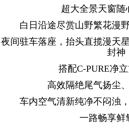
超大全景天窗随
白日沿途尽赏山野繁花漫
夜间驻车落座，抬头直揽漫天
封神
搭配C-PURE净
高效隔绝尾气扬尘
车内空气清新纯净不闷浊
一路畅享鲜