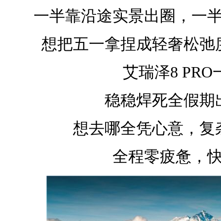
一半靠沿途实景出圈，一
想把五一拿捏成轻奢松弛
艾瑞泽8 PR
稳稳焊死全假期
想去哪全凭心意，复
全程零疲惫，